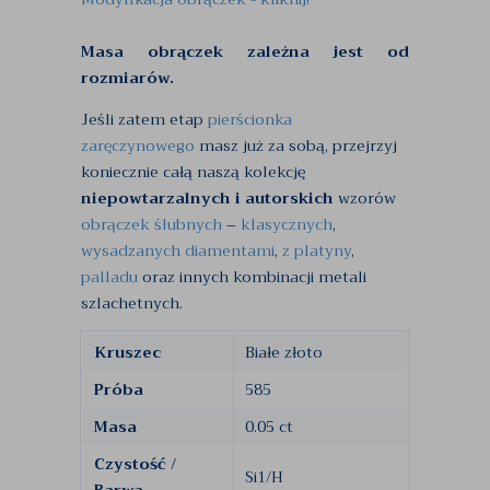
Masa obrączek zależna jest od
rozmiarów.
Jeśli zatem etap
pierścionka
zaręczynowego
masz już za sobą, przejrzyj
koniecznie całą naszą kolekcję
niepowtarzalnych i autorskich
wzorów
obrączek ślubnych
–
klasycznych
,
wysadzanych diamentami
,
z platyny
,
palladu
oraz innych kombinacji metali
szlachetnych.
Kruszec
Białe złoto
Próba
585
Masa
0.05 ct
Czystość /
Si1/H
Barwa