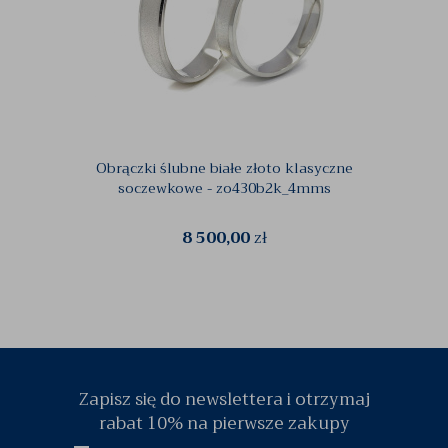
Obrączki ślubne białe złoto klasyczne
Obrą
soczewkowe - zo430b2k_4mms
8 500,00
zł
Zapisz się do newslettera i otrzymaj
rabat 10% na pierwsze zakupy