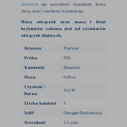
ślubnych
np: szerokość, wysokość, kolor
złota, ilość i wielkość kamieni itp.
Masa obrączek oraz masa i ilość
brylantów zależna jest od rozmiarów
obrączek ślubnych.
Kruszec
Platyna
Próba
950
Kamienie
Diament
Masa
0,09 ct
Czystość /
Vs1/H
Barwa
Liczba kamieni
7
Szlif
Okrągły/Brylantowy
Szerokość
5.5 mm