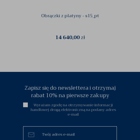
Obrączki z platyny - s15_pt
Platyn
14 640,00
zł
Zapisz się do newslettera i otrzymaj
rabat 10% na pierwsze zakupy
Wyrażam zgodę na otrzymywanie informacji
handlowej drogą elektroniczną na podany adres
e-mail