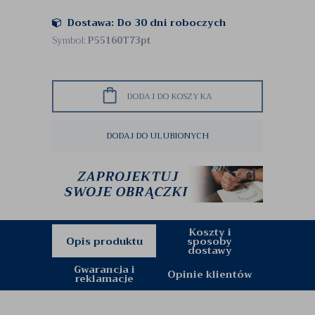
Dostawa: Do 30 dni roboczych
Symbol:
P55160T73pt
DODAJ DO KOSZYKA
DODAJ DO ULUBIONYCH
Koszty i
Opis produktu
sposoby
dostawy
Gwarancja i
Opinie klientów
reklamacje