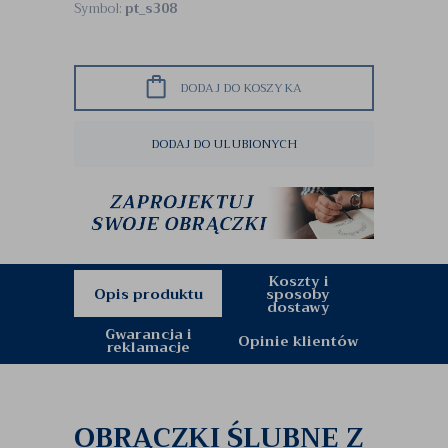
Symbol:
pt_s308
DODAJ DO KOSZYKA
DODAJ DO ULUBIONYCH
Koszty i
Opis produktu
sposoby
dostawy
Gwarancja i
Opinie klientów
reklamacje
OBRĄCZKI ŚLUBNE Z