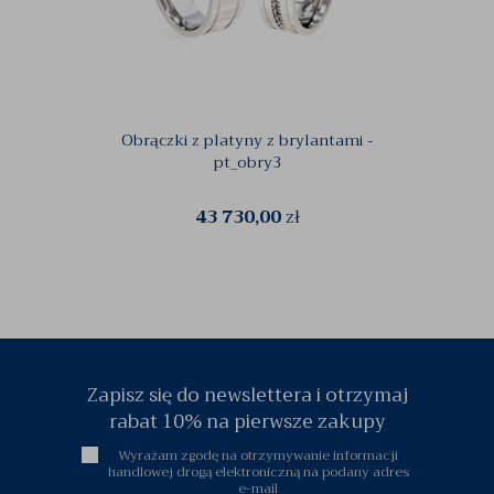
Obrączki z platyny z brylantami -
Ślubne
pt_obry3
43 730,00
zł
Zapisz się do newslettera i otrzymaj
rabat 10% na pierwsze zakupy
Wyrażam zgodę na otrzymywanie informacji
handlowej drogą elektroniczną na podany adres
e-mail