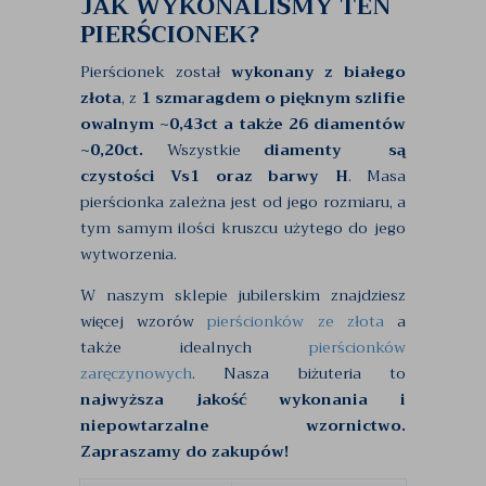
JAK WYKONALIŚMY TEN
PIERŚCIONEK?
Pierścionek został
wykonany z białego
złota
, z
1 szmaragdem o pięknym szlifie
owalnym ~0,43ct a także 26 diamentów
~0,20ct.
Wszystkie
diamenty są
czystości Vs1 oraz barwy H
. Masa
pierścionka zależna jest od jego rozmiaru, a
tym samym ilości kruszcu użytego do jego
wytworzenia.
W naszym sklepie jubilerskim znajdziesz
więcej wzorów
pierścionków ze złota
a
także idealnych
pierścionków
zaręczynowych
. Nasza biżuteria to
najwyższa jakość wykonania i
niepowtarzalne wzornictwo.
Zapraszamy do zakupów!