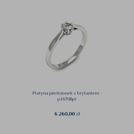
Platyna pierścionek z brylantem -
Pierś
p16708pt
szma
6 260,00
zł