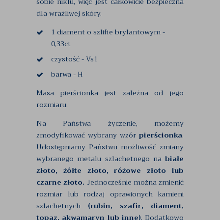
sobie niklu, więc jest całkowicie bezpieczna
dla wrażliwej skóry.
1 diament o szlifie brylantowym -
0,33ct
czystość - Vs1
barwa - H
Masa pierścionka jest zależna od jego
rozmiaru.
Na Państwa życzenie, możemy
zmodyfikować wybrany wzór
pierścionka
.
Udostępniamy Państwu możliwość zmiany
wybranego metalu szlachetnego na
białe
złoto, żółte złoto, różowe złoto lub
czarne złoto.
Jednocześnie można zmienić
rozmiar lub rodzaj oprawionych kamieni
szlachetnych
(rubin, szafir, diament,
topaz, akwamaryn lub inne)
. Dodatkowo