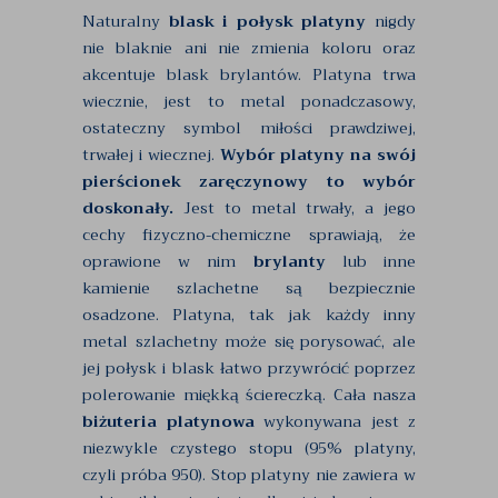
Naturalny
blask i połysk platyny
nigdy
nie blaknie ani nie zmienia koloru oraz
akcentuje blask brylantów. Platyna trwa
wiecznie, jest to metal ponadczasowy,
ostateczny symbol miłości prawdziwej,
trwałej i wiecznej.
Wybór platyny na swój
pierścionek zaręczynowy to wybór
doskonały.
Jest to metal trwały, a jego
cechy fizyczno-chemiczne sprawiają, że
oprawione w nim
brylanty
lub inne
kamienie szlachetne są bezpiecznie
osadzone. Platyna, tak jak każdy inny
metal szlachetny może się porysować, ale
jej połysk i blask łatwo przywrócić poprzez
polerowanie miękką ściereczką. Cała nasza
biżuteria platynowa
wykonywana jest z
niezwykle czystego stopu (95% platyny,
czyli próba 950). Stop platyny nie zawiera w