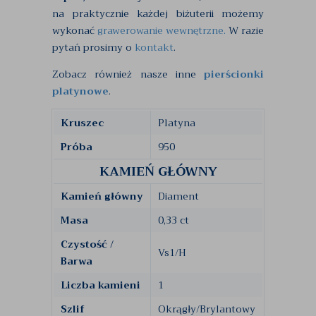
na praktycznie każdej biżuterii możemy
wykonać
grawerowanie wewnętrzne.
W razie
pytań prosimy o
kontakt
.
Zobacz również nasze inne
pierścionki
platynowe
.
Kruszec
Platyna
Próba
950
KAMIEŃ GŁÓWNY
Kamień główny
Diament
Masa
0,33 ct
Czystość /
Vs1/H
Barwa
Liczba kamieni
1
Szlif
Okrągły/Brylantowy