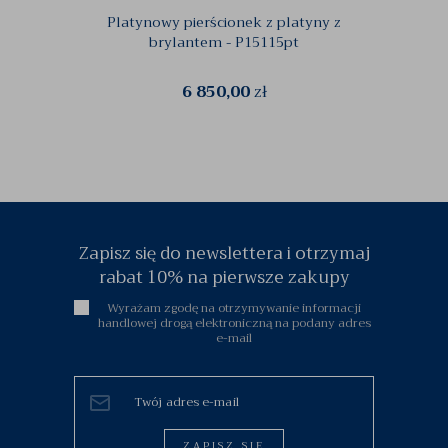
Platynowy pierścionek z platyny z
Pier
brylantem - P15115pt
6 850,00
zł
Zapisz się do newslettera i otrzymaj
rabat 10% na pierwsze zakupy
Wyrażam zgodę na otrzymywanie informacji
handlowej drogą elektroniczną na podany adres
e-mail
ZAPISZ SIĘ