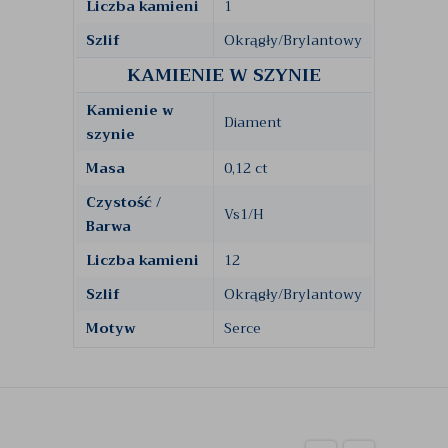
Liczba kamieni
1
Szlif
Okrągły/Brylantowy
KAMIENIE W SZYNIE
Kamienie w
Diament
szynie
Masa
0,12 ct
Czystość /
Vs1/H
Barwa
Liczba kamieni
12
Szlif
Okrągły/Brylantowy
Motyw
Serce