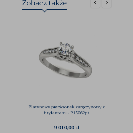
Zobacz także
Platynowy pierścionek zaręczynowy z
Pier
brylantami - P15062pt
9 010,00
zł