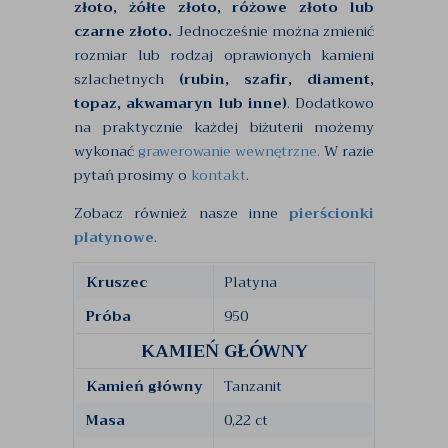
złoto, żółte złoto, różowe złoto lub
czarne złoto.
Jednocześnie można zmienić
rozmiar lub rodzaj oprawionych kamieni
szlachetnych
(rubin, szafir, diament,
topaz, akwamaryn lub inne)
. Dodatkowo
na praktycznie każdej biżuterii możemy
wykonać
grawerowanie wewnętrzne.
W razie
pytań prosimy o
kontakt
.
Zobacz również nasze inne
pierścionki
platynowe
.
Kruszec
Platyna
Próba
950
KAMIEŃ GŁÓWNY
Kamień główny
Tanzanit
Masa
0,22 ct