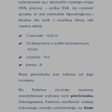
wykonywane są z niezwykle czystego stopu
(95% platyny = próba 950). Jej czystość
sprawia, że jest naturalnie hipoalergiczna i
idealna dla osób z wrażliwą skórą. (nie
zawiera niklu).
1 tanzanit ~ 0,22 ct
12 diamentów o szlifie brylantowym
~0,12ct
czystość - Vs1
barwa - H
Masa pierścionka jest zależna od jego
rozmiaru.
Na Państwa życzenie, możemy
zmodyfikować wybrany wzór
pierścionka
.
Udostępniamy Państwu możliwość zmiany
wybranego metalu szlachetnego na
białe