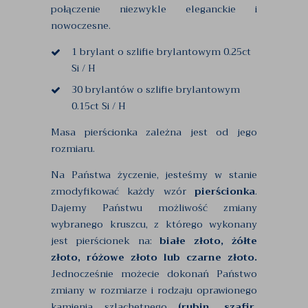
połączenie niezwykle eleganckie i
nowoczesne.
1 brylant o szlifie brylantowym 0.25ct
Si / H
30 brylantów o szlifie brylantowym
0.15ct Si / H
Masa pierścionka zależna jest od jego
rozmiaru.
Na Państwa życzenie, jesteśmy w stanie
zmodyfikować każdy wzór
pierścionka
.
Dajemy Państwu możliwość zmiany
wybranego kruszcu, z którego wykonany
jest pierścionek na:
białe złoto, żółte
złoto, różowe złoto lub czarne złoto.
Jednocześnie możecie dokonań Państwo
zmiany w rozmiarze i rodzaju oprawionego
kamienia szlachetnego
(rubin, szafir,