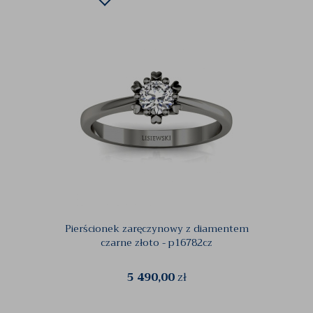
Pierścionek zaręczynowy z diamentem
Pier
czarne złoto - p16782cz
5 490,00
zł