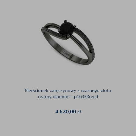
Pierścionek zaręczynowy z czarnego złota
Obrącz
czarny diament - p16333czcd
4 620,00
zł