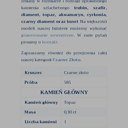
zmiany w rozmiarze i rodzaju oprawionego
kamienia szlachetnego
(rubin, szafir,
diament, topaz, akwamaryn, cyrkonia,
czarny diament oraz inne)
. Na większośći
modeli naszej biżuterii możemy wykonać
grawerowanie wewnętrzne.
W razie pytań
prosimy o
kontakt
.
Zapraszamy również do przejrzenia całej
naszej kategorii
Czarne Złoto
.
Kruszec
Czarne złoto
Próba
585
KAMIEŃ GŁÓWNY
Kamień główny
Topaz
Masa
0,30 ct
Liczba kamieni
1