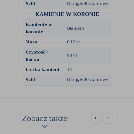
Szlif
Okrągły/Brylantowy
KAMIENIE W KORONIE
Kamienie w
Diament
koronie
Masa
0,10 ct
Czystość /
Si1/H
Barwa
Liczba kamieni
12
Szlif
Okrągły/Brylantowy
Zobacz także