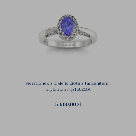
Pierścionek z białego złota z tanzanitem i
Pier
brylantami- p16020bt
5 680,00
zł