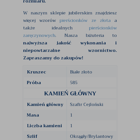
rozmiaru.
W naszym sklepie jubilerskim znajdziesz
więcej wzorów
pierścionków ze złota
a
także idealnych
pierścionków
zaręczynowych
. Nasza biżuteria to
najwyższa jakość wykonania i
niepowtarzalne wzornictwo.
Zapraszamy do zakupów!
Kruszec
Białe złoto
Próba
585
KAMIEŃ GŁÓWNY
Kamień główny
Szafir Cejloński
Masa
1
Liczba kamieni
1
Szlif
Okrągły/Brylantowy