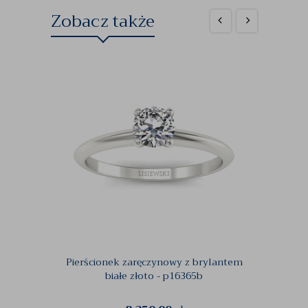
Zobacz także
Pierścionek zaręczynowy z brylantem
Z
białe złoto - p16365b