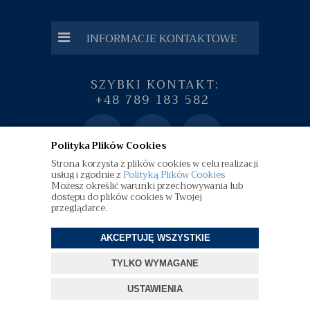
INFORMACJE KONTAKTOWE
SZYBKI KONTAKT:
+48 789 183 582
Polityka Plików Cookies
Strona korzysta z plików cookies w celu realizacji
usług i zgodnie z
Polityką Plików Cookies
Możesz określić warunki przechowywania lub
dostępu do plików cookies w Twojej
przeglądarce.
AKCEPTUJĘ WSZYSTKIE
©
diamenty.pl
| Wszelkie Prawa Zastrzeżone
TYLKO WYMAGANE
Projekt i oprogramowanie sklepu:
ebexo
USTAWIENIA