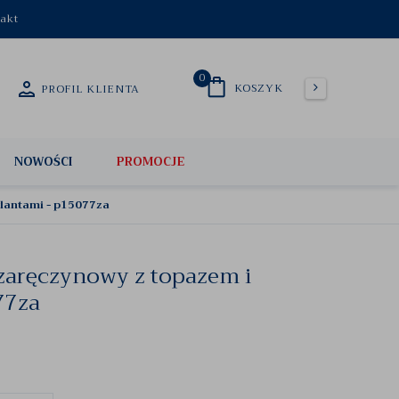
akt
0
KOSZYK
PROFIL KLIENTA
NOWOŚCI
PROMOCJE
ylantami - p15077za
 zaręczynowy z topazem i
77za