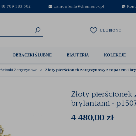
48 789 183 582
zamowienia@diamenty.pl
Kont
ULUBIONE
OBRĄCZKI ŚLUBNE
BIŻUTERIA
KOLEKCJE
rścionki Zaręczynowe
Złoty pierścionek zaręczynowy z topazem i br
Złoty pierścionek
brylantami - p150
4 480,00
zł