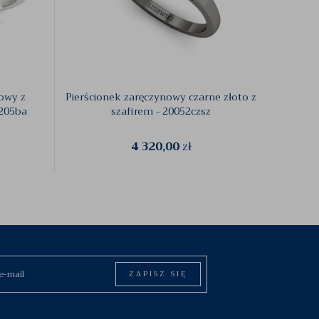
nowy z
Pierścionek zaręczynowy czarne złoto z
Pierśc
6205ba
szafirem - 20052czsz
4 320,00
zł
ZAPISZ SIĘ