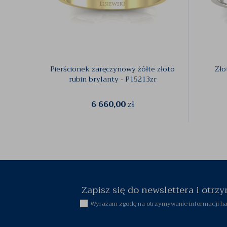
Pierścionek zaręczynowy żółte złoto
Zło
rubin brylanty - P15213zr
6 660,00
zł
Zapisz się do newslettera i otr
Wyrażam zgodę na otrzymywanie informacji han