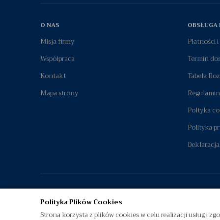
O NAS
OBSŁUGA 
Misja firmy
Płatności 
Współpraca
Termin do
Kontakt
Tabela Ro
Mapa strony
Regulamin
Poltyka co
Polityka p
Deklaracja
Polityka Plików Cookies
Strona korzysta z plików cookies w celu realizacji usług i zg