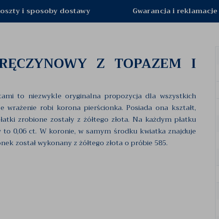
oszty i sposoby dostawy
Gwarancja i reklamacje
ARĘCZYNOWY Z TOPAZEM I
tami to niezwykle oryginalna propozycja dla wszystkich
ze wrażenie robi korona pierścionka. Posiada ona kształt,
atki zrobione zostały z żółtego złota. Na każdym płatku
to 0,06 ct. W koronie, w samym środku kwiatka znajduje
ionek został wykonany z żółtego złota o próbie 585.