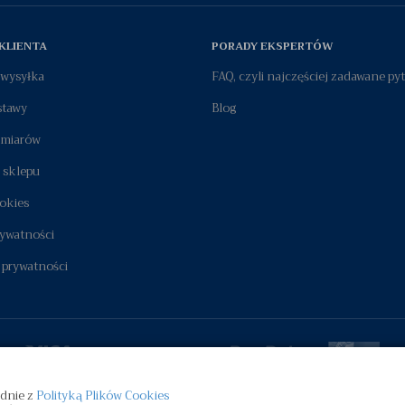
KLIENTA
PORADY EKSPERTÓW
i wysyłka
FAQ, czyli najczęściej zadawane py
stawy
Blog
zmiarów
 sklepu
okies
rywatności
 prywatności
odnie z
Polityką Plików Cookies