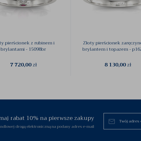
ty pierścionek z rubinem i
Złoty pierścionek zaręczy
brylantami - 15098br
brylantem i topazem - p1
7 720,00
zł
8 130,00
zł
zymaj rabat 10% na pierwsze zakupy
dlowej drogą elektroniczną na podany adres e-mail