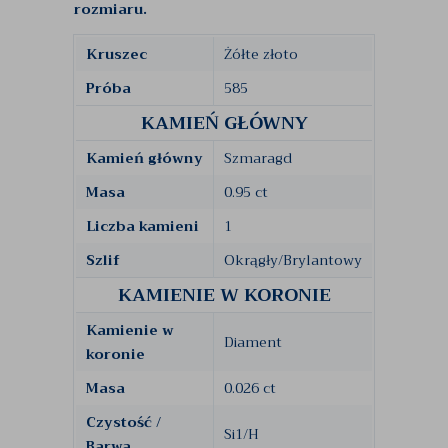
rozmiaru.
Kruszec
Żółte złoto
Próba
585
KAMIEŃ GŁÓWNY
Kamień główny
Szmaragd
Masa
0.95 ct
Liczba kamieni
1
Szlif
Okrągły/Brylantowy
KAMIENIE W KORONIE
Kamienie w
Diament
koronie
Masa
0.026 ct
Czystość /
Si1/H
Barwa