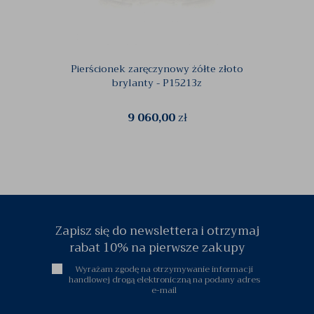
Pierścionek zaręczynowy żółte złoto
Z
brylanty - P15213z
ta
9 060,00
zł
Zapisz się do newslettera i otrzymaj
rabat 10% na pierwsze zakupy
Wyrażam zgodę na otrzymywanie informacji
handlowej drogą elektroniczną na podany adres
e-mail