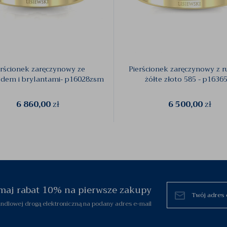
erścionek zaręczynowy ze
Pierścionek zaręczynowy z 
dem i brylantami- p16028zsm
żółte złoto 585 - p1636
6 860,00
zł
6 500,00
zł
zymaj rabat 10% na pierwsze zakupy
dlowej drogą elektroniczną na podany adres e-mail