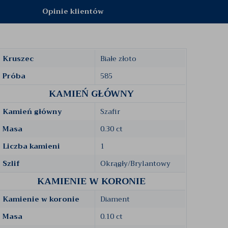
Opinie klientów
Kruszec
Białe złoto
Próba
585
KAMIEŃ GŁÓWNY
Kamień główny
Szafir
Masa
0.30 ct
Liczba kamieni
1
Szlif
Okrągły/Brylantowy
KAMIENIE W KORONIE
Kamienie w koronie
Diament
Masa
0.10 ct