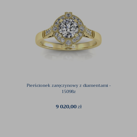
Pierścionek zaręczynowy z diamentami -
Złoty 
15098z
9 020,00
zł