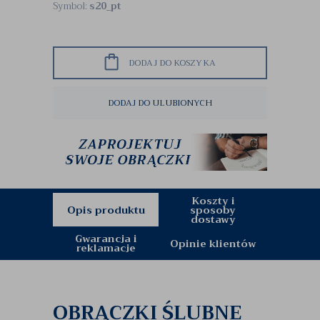
Symbol:
s20_pt
DODAJ DO KOSZYKA
DODAJ DO ULUBIONYCH
Koszty i
Opis produktu
sposoby
dostawy
Gwarancja i
Opinie klientów
reklamacje
OBRĄCZKI ŚLUBNE