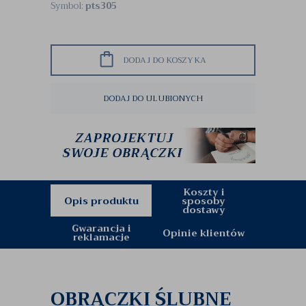
Symbol:
pts305
DODAJ DO KOSZYKA
DODAJ DO ULUBIONYCH
Koszty i
Opis produktu
sposoby
dostawy
Gwarancja i
Opinie klientów
reklamacje
OBRĄCZKI ŚLUBNE