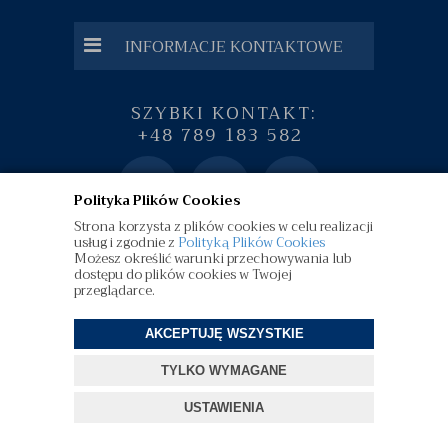
INFORMACJE KONTAKTOWE
SZYBKI KONTAKT:
+48 789 183 582
Polityka Plików Cookies
Strona korzysta z plików cookies w celu realizacji
usług i zgodnie z
Polityką Plików Cookies
Możesz określić warunki przechowywania lub
dostępu do plików cookies w Twojej
przeglądarce.
AKCEPTUJĘ WSZYSTKIE
©
diamenty.pl
| Wszelkie Prawa Zastrzeżone
TYLKO WYMAGANE
Projekt i oprogramowanie sklepu:
ebexo
USTAWIENIA