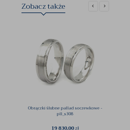
Zobacz także
Obrączki ślubne pallad soczewkowe -
Ślubn
pll_s308
19 830,00
zł