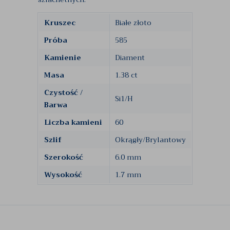
Kruszec
Białe złoto
Próba
585
Kamienie
Diament
Masa
1.38 ct
Czystość /
Si1/H
Barwa
Liczba kamieni
60
Szlif
Okrągły/Brylantowy
Szerokość
6.0 mm
Wysokość
1.7 mm