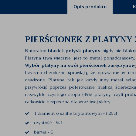
Opis produktu
K
PIERŚCIONEK Z PLATYNY
Naturalny
blask i połysk platyny
nigdy nie blakni
Platyna trwa wiecznie, jest to metal ponadczasowy, 
Wybór platyny na swój pierścionek zaręczynow
fizyczno-chemiczne sprawiają, że oprawione w ni
osadzone. Platyna, tak jak każdy inny metal szlac
przywrócić poprzez polerowanie miękką ściereczk
niezwykle czystego stopu (95% platyny, czyli próba
całkowicie bezpieczna dla wrażliwej skóry.
1 diament o szlifie brylantowym ~1,25ct
czystość - Vs1
barwa - G