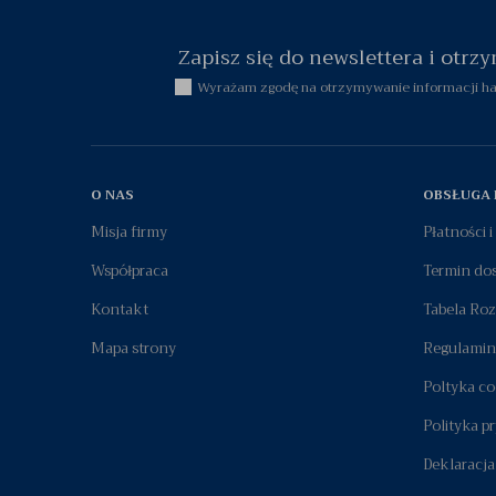
Zapisz się do newslettera i otr
Wyrażam zgodę na otrzymywanie informacji han
O NAS
OBSŁUGA 
Misja firmy
Płatności 
Współpraca
Termin do
Kontakt
Tabela Ro
Mapa strony
Regulamin
Poltyka co
Polityka p
Deklaracja