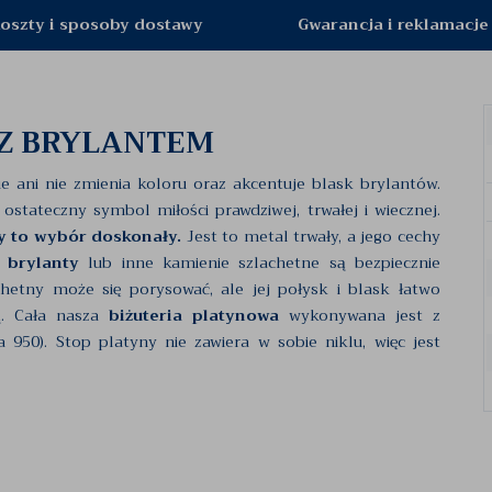
oszty i sposoby dostawy
Gwarancja i reklamacje
 Z BRYLANTEM
e ani nie zmienia koloru oraz akcentuje blask brylantów.
ostateczny symbol miłości prawdziwej, trwałej i wiecznej.
y to wybór doskonały.
Jest to metal trwały, a jego cechy
m
brylanty
lub inne kamienie szlachetne są bezpiecznie
hetny może się porysować, ale jej połysk i blask łatwo
ą. Cała nasza
biżuteria platynowa
wykonywana jest z
 950). Stop platyny nie zawiera w sobie niklu, więc jest