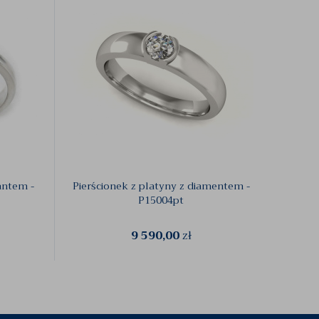
antem -
Pierścionek z platyny z diamentem -
Platyn
P15004pt
9 590,00
zł