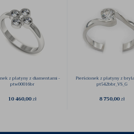
onek z platyny z diamentami -
Pierścionek z platyny z bryl
ptw00016br
pt542bbr_VS_G
10 460,00
zł
8 750,00
zł