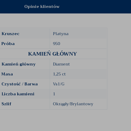
Opinie klientów
Kruszec
Platyna
Próba
950
KAMIEŃ GŁÓWNY
Kamień główny
Diament
Masa
1,25 ct
Czystość / Barwa
Vs1/G
Liczba kamieni
1
Szlif
Okrągły/Brylantowy