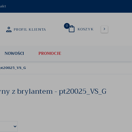
akt
0
KOSZYK
PROFIL KLIENTA
NOWOŚCI
PROMOCJE
- pt20025_VS_G
tyny z brylantem - pt20025_VS_G