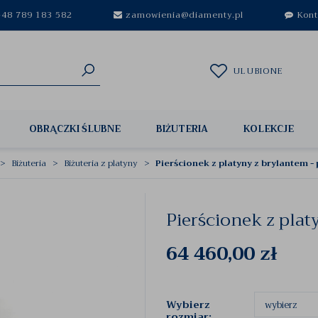
48 789 183 582
zamowienia@diamenty.pl
Kont
ULUBIONE
OBRĄCZKI ŚLUBNE
BIŻUTERIA
KOLEKCJE
Biżuteria
Biżuteria z platyny
Pierścionek z platyny z brylantem 
Pierścionek z pla
64 460,00
zł
Wybierz
rozmiar: