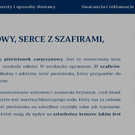
oszty i sposoby dostawy
Gwarancja i reklamacje
Y, SERCE Z SZAFIRAMI,
ły
pierścionek zaręczynowy
. Jest to nowoczesny wzór
a, symbolu miłości. W serduszko oprawiono 30
szafirów
,
likatny i subtelny wzór pierścionka, który przypadnie do
czne.
t nowoczesnym wyborem i wzmacnia brylancje, czyli blask
yte jest warstwą błyszczącego rodu, który ma za zadanie
pierścionka na szkodliwe czynniki, takie jak rysowanie,
, które mają zły wpływ na
szlachetny kruszec jakim jest