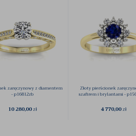
onek zaręczynowy z diamentem
Złoty pierścionek zaręczy
- p16812zb
szafirem i brylantami - p15
10 280,00
zł
4 770,00
zł