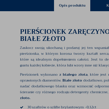
Opis produktu
K
PIERŚCIONEK ZARĘCZYNOW
BIAŁE ZŁOTO
Zaskocz swoją ukochaną i podaruj jej ten wspania
pierścionka, w którym korona tworzy kształt serc
które są idealnym dopełnieniem całości. Jest to de
gustu każdej kobiecie, która lubi wzory inne niż klasy
Pierścionek wykonano
z białego złota
, które jes
oprawionych diamentów.
Białe złoto
dodatkowo, pokr
nadać dodatkowego blasku oraz wzmocnić odporność 
ścieranie czy różnego rodzaju detergenty chemiczne
złoto.
30 szafirów o szlifie brylantowym ~0,12ct