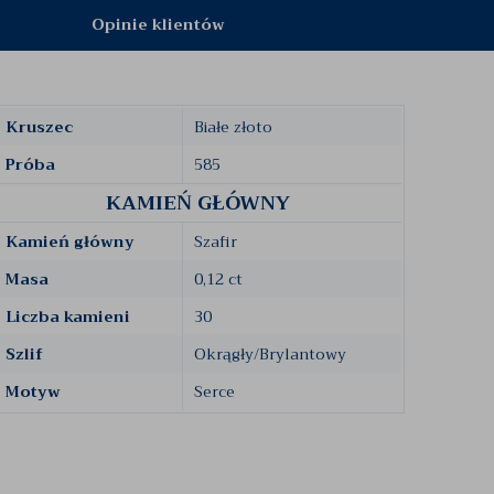
Opinie klientów
Kruszec
Białe złoto
Próba
585
KAMIEŃ GŁÓWNY
Kamień główny
Szafir
Masa
0,12 ct
Liczba kamieni
30
Szlif
Okrągły/Brylantowy
Motyw
Serce