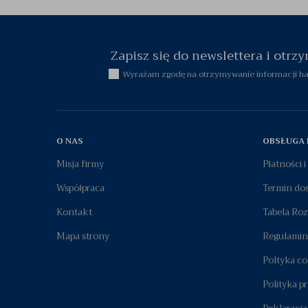
Zapisz się do newslettera i otr
Wyrażam zgodę na otrzymywanie informacji han
O NAS
OBSŁUGA 
Misja firmy
Płatności 
Współpraca
Termin do
Kontakt
Tabela Ro
Mapa strony
Regulamin
Poltyka co
Polityka p