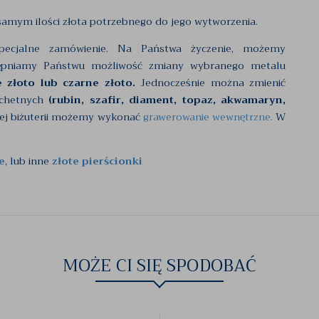
 samym ilości złota potrzebnego do jego wytworzenia.
pecjalne zamówienie. Na Państwa życzenie, możemy
ępniamy Państwu możliwość zmiany wybranego metalu
e złoto lub czarne złoto.
Jednocześnie można zmienić
lachetnych
(rubin, szafir, diament, topaz, akwamaryn,
dej biżuterii możemy wykonać
grawerowanie wewnętrzne.
W
e
, lub inne
złote pierścionki
MOŻE CI SIĘ SPODOBAĆ