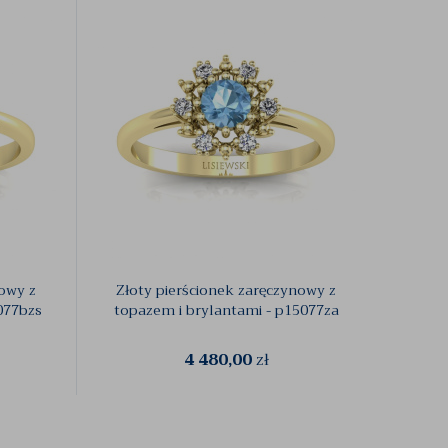
nowy z
Złoty pierścionek zaręczynowy z
Złoty
077bzs
topazem i brylantami - p15077za
szmarag
4 480,00
zł