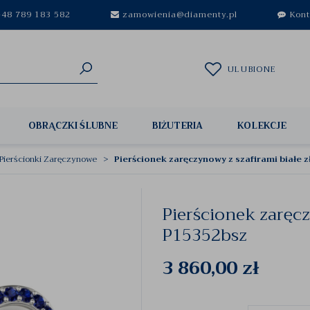
48 789 183 582
zamowienia@diamenty.pl
Kont
ULUBIONE
OBRĄCZKI ŚLUBNE
BIŻUTERIA
KOLEKCJE
Pierścionki Zaręczynowe
Pierścionek zaręczynowy z szafirami białe 
Pierścionek zaręcz
P15352bsz
3 860,00
zł