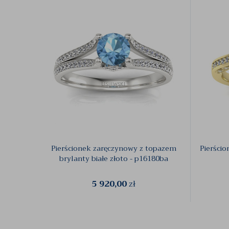
Pierścionek zaręczynowy z topazem
Pierści
brylanty białe złoto - p16180ba
5 920,00
zł