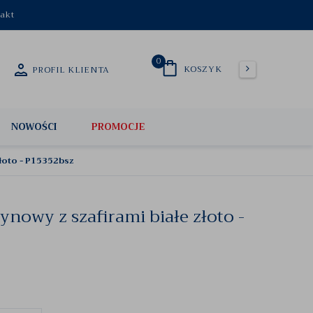
akt
0
KOSZYK
PROFIL KLIENTA
NOWOŚCI
PROMOCJE
złoto - P15352bsz
ynowy z szafirami białe złoto -