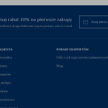
zymaj rabat 10% na pierwsze zakupy
dlowej drogą elektroniczną na podany adres e-mail
KLIENTA
PORADY EKSPERTÓW
i wysyłka
FAQ, czyli najczęściej zadawane py
stawy
Blog
zmiarów
 sklepu
okies
rywatności