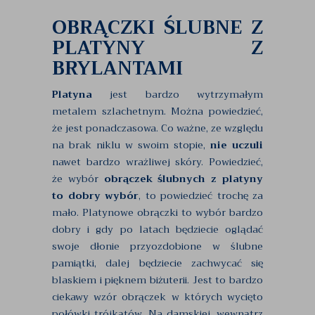
OBRĄCZKI ŚLUBNE Z
PLATYNY Z
BRYLANTAMI
Platyna
jest bardzo wytrzymałym
metalem szlachetnym. Można powiedzieć,
że jest ponadczasowa. Co ważne, ze względu
na brak niklu w swoim stopie,
nie uczuli
nawet bardzo wrażliwej skóry. Powiedzieć,
że wybór
obrączek ślubnych z platyny
to dobry wybór
, to powiedzieć trochę za
mało. Platynowe obrączki to wybór bardzo
dobry i gdy po latach będziecie oglądać
swoje dłonie przyozdobione w ślubne
pamiątki, dalej będziecie zachwycać się
blaskiem i pięknem biżuterii. Jest to bardzo
ciekawy wzór obrączek w których wycięto
połówki trójkątów. Na damskiej, wewnątrz