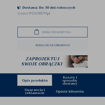
Dostawa: Do 30 dni roboczych
Symbol:
P55170T77pt
DODAJ DO KOSZYKA
DODAJ DO ULUBIONYCH
Koszty i
Opis produktu
sposoby
dostawy
Gwarancja i
Opinie klientów
reklamacje