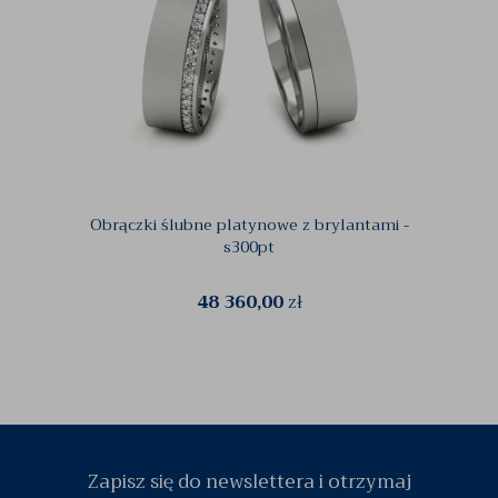
Obrączki ślubne platynowe z brylantami -
Ślub
s300pt
48 360,00
zł
Zapisz się do newslettera i otrzymaj