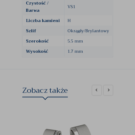
Czystość /
VS1
Barwa
Liczba kamieni
H
Szlif
Okrągły/Brylantowy
Szerokość
5.5 mm
Wysokość
1.7 mm
Zobacz także