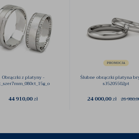
Obrączki z platyny -
Ślubne obrączki platyna bry
t_szer7mm_080ct_15g_o
s35205502pt
44 910,00
zł
24 000,00
zł
26 980,