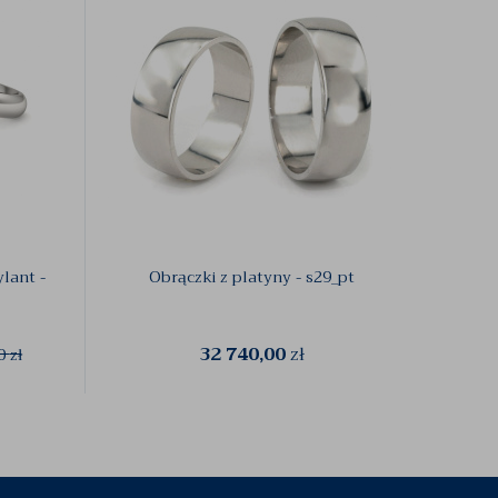
lant -
Obrączki z platyny - s29_pt
O
32 740,00
zł
00
zł