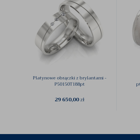
Platynowe obrączki z brylantami -
P50150T188pt
p
29 650,00
zł