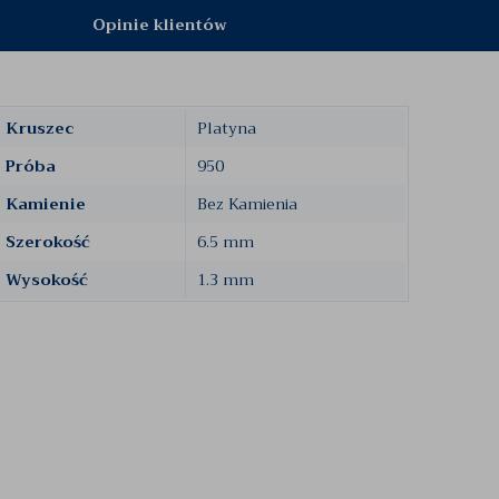
Opinie klientów
Kruszec
Platyna
Próba
950
Kamienie
Bez Kamienia
Szerokość
6.5 mm
Wysokość
1.3 mm