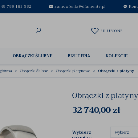
48 789 183 582
zamowienia@diamenty.pl
Kont
ULUBIONE
OBRĄCZKI ŚLUBNE
BIŻUTERIA
KOLEKCJE
 główna
Obrączki Ślubne
Obrączki platynowe
Obrączki z platyny -
Obrączki z platyny
32 740,00
zł
Wybierz
rozmiar: