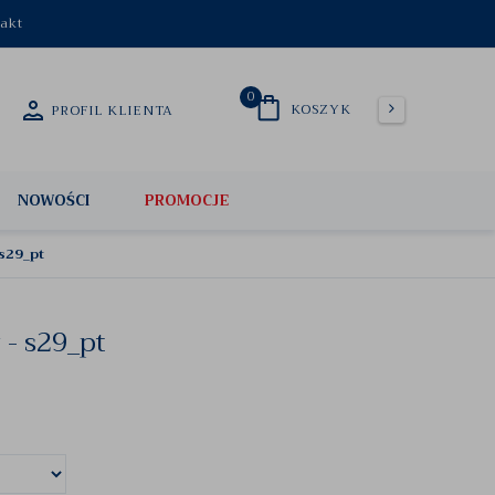
akt
0
KOSZYK
PROFIL KLIENTA
NOWOŚCI
PROMOCJE
 s29_pt
 - s29_pt