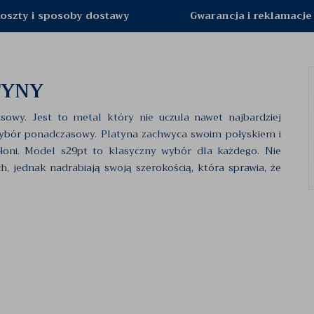
oszty i sposoby dostawy
Gwarancja i reklamacje
TYNY
owy. Jest to metal który nie uczula nawet najbardziej
wybór ponadczasowy. Platyna zachwyca swoim połyskiem i
 dłoni. Model s29pt to klasyczny wybór dla każdego. Nie
, jednak nadrabiają swoją szerokością, która sprawia, że