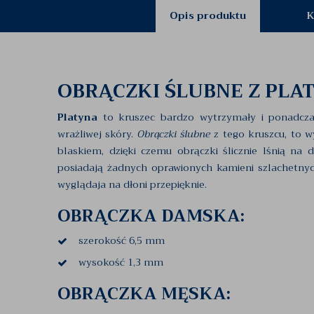
Opis produktu
K
OBRĄCZKI ŚLUBNE Z PLA
Platyna
to kruszec bardzo wytrzymały i ponadczas
wrażliwej skóry.
Obrączki ślubne
z tego kruszcu, to 
blaskiem, dzięki czemu obrączki ślicznie lśnią na
posiadają żadnych oprawionych kamieni szlachetnych
wyglądaja na dłoni przepięknie.
OBRĄCZKA DAMSKA:
szerokość 6,5 mm
wysokość 1,3 mm
OBRĄCZKA MĘSKA: