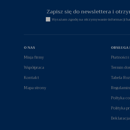
Zapisz się do newslettera i otr
Wyrażam zgodę na otrzymywanie informacji han
O NAS
OBSŁUGA 
Misja firmy
Płatności 
Współpraca
Termin do
Kontakt
Tabela Ro
Mapa strony
Regulamin
Poltyka co
Polityka p
Deklaracja