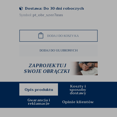
Dostawa: Do 30 dni roboczych
Symbol:
pt_obr_szer7mm
DODAJ DO KOSZYKA
DODAJ DO ULUBIONYCH
Koszty i
Opis produktu
sposoby
dostawy
Gwarancja i
Opinie klientów
reklamacje