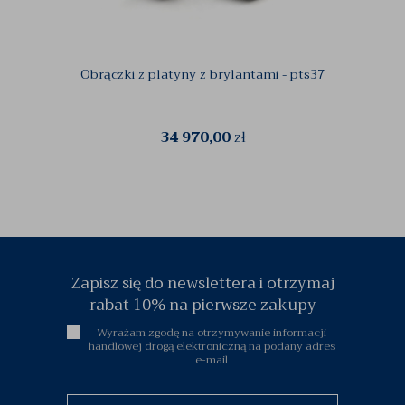
Obrączki z platyny z brylantami - pts37
Pla
34 970,00
zł
Zapisz się do newslettera i otrzymaj
rabat 10% na pierwsze zakupy
Wyrażam zgodę na otrzymywanie informacji
handlowej drogą elektroniczną na podany adres
e-mail