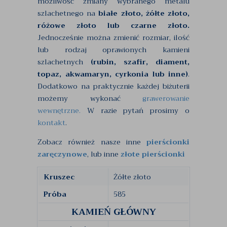
możliwość zmiany wybranego metalu
szlachetnego na
białe złoto, żółte złoto,
różowe złoto lub czarne złoto.
Jednocześnie można zmienić rozmiar, ilość
lub rodzaj oprawionych kamieni
szlachetnych
(rubin, szafir, diament,
topaz, akwamaryn, cyrkonia lub inne)
.
Dodatkowo na praktycznie każdej biżuterii
możemy wykonać
grawerowanie
wewnętrzne.
W razie pytań prosimy o
kontakt
.
Zobacz również nasze inne
pierścionki
zaręczynowe
, lub inne
złote pierścionki
Kruszec
Żółte złoto
Próba
585
KAMIEŃ GŁÓWNY