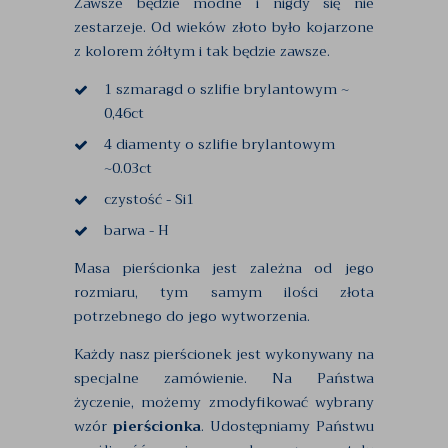
Zawsze będzie modne i nigdy się nie
zestarzeje. Od wieków złoto było kojarzone
z kolorem żółtym i tak będzie zawsze.
1 szmaragd o szlifie brylantowym ~
0,46ct
4 diamenty o szlifie brylantowym
~0.03ct
czystość - Si1
barwa - H
Masa pierścionka jest zależna od jego
rozmiaru, tym samym ilości złota
potrzebnego do jego wytworzenia.
Każdy nasz pierścionek jest wykonywany na
specjalne zamówienie. Na Państwa
życzenie, możemy zmodyfikować wybrany
wzór
pierścionka
. Udostępniamy Państwu