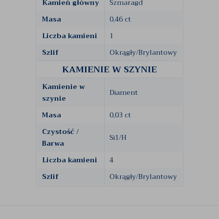
Kamień główny
Szmaragd
Masa
0,46 ct
Liczba kamieni
1
Szlif
Okrągły/Brylantowy
KAMIENIE W SZYNIE
Kamienie w
Diament
szynie
Masa
0,03 ct
Czystość /
Si1/H
Barwa
Liczba kamieni
4
Szlif
Okrągły/Brylantowy