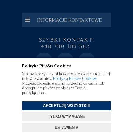
INFORMACJE KONTAKTOWE
SZYBKI KONTAKT:
+48 789 183 582
Polityka Plików Cookies
Strona korzysta z plików cookies w celu realizacji
usług i zgodnie z
Polityką Plików Cookies
Możesz określić warunki przechowywania lub
dostępu do plików cookies w Twojej
przeglądarce.
AKCEPTUJĘ WSZYSTKIE
©
diamenty.pl
| Wszelkie Prawa Zastrzeżone
TYLKO WYMAGANE
Projekt i oprogramowanie sklepu:
ebexo
USTAWIENIA