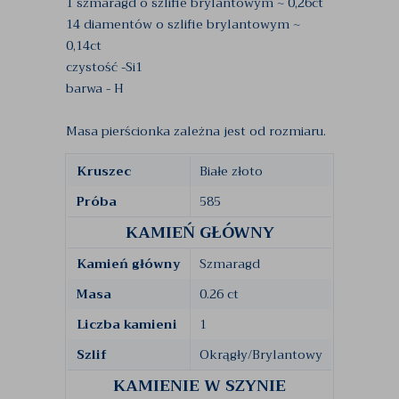
1 szmaragd o szlifie brylantowym ~ 0,26ct
14 diamentów o szlifie brylantowym ~
0,14ct
czystość -Si1
barwa - H
Masa pierścionka zależna jest od rozmiaru.
Kruszec
Białe złoto
Próba
585
KAMIEŃ GŁÓWNY
Kamień główny
Szmaragd
Masa
0.26 ct
Liczba kamieni
1
Szlif
Okrągły/Brylantowy
KAMIENIE W SZYNIE