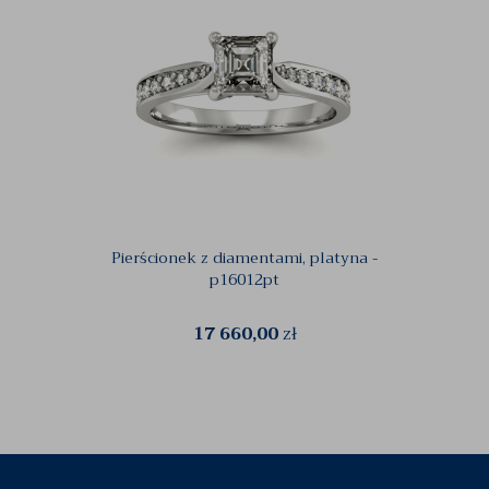
Pierścionek z diamentami, platyna -
Kompl
p16012pt
17 660,00
zł