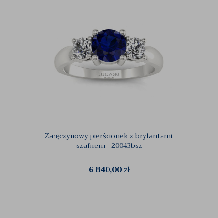
Zaręczynowy pierścionek z brylantami,
Pier
szafirem - 20043bsz
6 840,00
zł