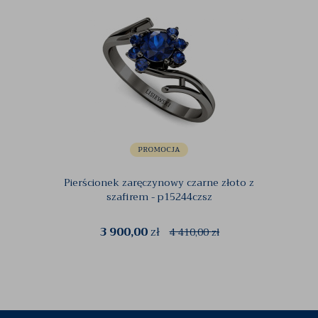
Pierścionek zaręczynowy czarne złoto z
Pie
szafirem - p15244czsz
3 900,00
zł
4 410,00
zł