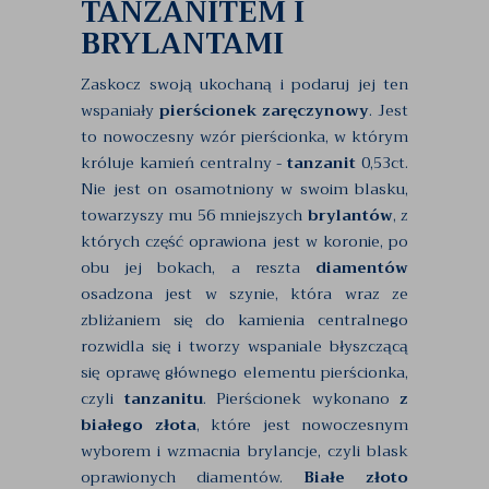
TANZANITEM I
BRYLANTAMI
Zaskocz swoją ukochaną i podaruj jej ten
wspaniały
pierścionek zaręczynowy
. Jest
to nowoczesny wzór pierścionka, w którym
króluje kamień centralny -
tanzanit
0,53ct.
Nie jest on osamotniony w swoim blasku,
towarzyszy mu 56 mniejszych
brylantów
, z
których część oprawiona jest w koronie, po
obu jej bokach, a reszta
diamentów
osadzona jest w szynie, która wraz ze
zbliżaniem się do kamienia centralnego
rozwidla się i tworzy wspaniale błyszczącą
się oprawę głównego elementu pierścionka,
czyli
tanzanitu
. Pierścionek wykonano
z
białego złota
, które jest nowoczesnym
wyborem i wzmacnia brylancje, czyli blask
oprawionych diamentów.
Białe złoto