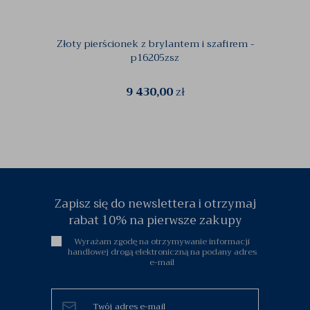
Złoty pierścionek z brylantem i szafirem -
Złoty
p16205zsz
9 430,00
zł
Zapisz się do newslettera i otrzymaj
rabat 10% na pierwsze zakupy
Wyrażam zgodę na otrzymywanie informacji
handlowej drogą elektroniczną na podany adres
e-mail