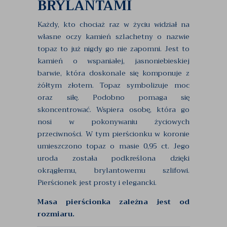
BRYLANTAMI
Każdy, kto chociaż raz w życiu widział na
własne oczy kamień szlachetny o nazwie
topaz to już nigdy go nie zapomni. Jest to
kamień o wspaniałej, jasnoniebieskiej
barwie, która doskonale się komponuje z
żółtym złotem. Topaz symbolizuje moc
oraz siłę. Podobno pomaga się
skoncentrować. Wspiera osobę, która go
nosi w pokonywaniu życiowych
przeciwności. W tym pierścionku w koronie
umieszczono topaz o masie 0,95 ct. Jego
uroda została podkreślona dzięki
okrągłemu, brylantowemu szlifowi.
Pierścionek jest prosty i elegancki.
Masa pierścionka zależna jest od
rozmiaru.