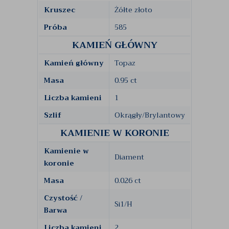
Kruszec
Żółte złoto
Próba
585
KAMIEŃ GŁÓWNY
Kamień główny
Topaz
Masa
0.95 ct
Liczba kamieni
1
Szlif
Okrągły/Brylantowy
KAMIENIE W KORONIE
Kamienie w
Diament
koronie
Masa
0.026 ct
Czystość /
Si1/H
Barwa
Liczba kamieni
2