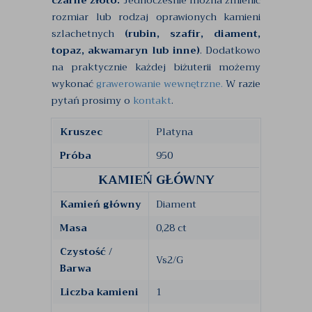
czarne złoto.
Jednocześnie można zmienić
rozmiar lub rodzaj oprawionych kamieni
szlachetnych
(rubin, szafir, diament,
topaz, akwamaryn lub inne)
. Dodatkowo
na praktycznie każdej biżuterii możemy
wykonać
grawerowanie wewnętrzne.
W razie
pytań prosimy o
kontakt
.
Kruszec
Platyna
Próba
950
KAMIEŃ GŁÓWNY
Kamień główny
Diament
Masa
0,28 ct
Czystość /
Vs2/G
Barwa
Liczba kamieni
1