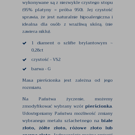
wykonywane są z niezwykle czystego stopu
(95% platyny = próba 950). Jej czystość
sprawia, że jest naturalnie hipoalergiczna i
idealna dla osób z wrażliwą skórą. (nie
zawiera niklu).
1 diament o szlifie brylantowym ~
0,28ct
czystość - VS2
barwa - G
Masa pierścionka jest zależna od jego
rozmiaru.
Na Państwa życzenie, możemy
zmodyfikować wybrany wzór
pierścionka
.
Udostępniamy Państwu możliwość zmiany
wybranego metalu szlachetnego na
białe
złoto, żółte złoto, różowe złoto lub