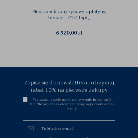
Pierścionek zaręczynowy z platyny,
Pi
brylant - P15115pt_
6 520,00
zł
Zapisz się do newslettera i otrzymaj
rabat 10% na pierwsze zakupy
Wyrażam zgodę na otrzymywanie informacji
handlowej drogą elektroniczną na podany adres
e-mail