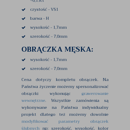
~0,13ct
czystość - VS1
barwa - H
wysokość - 1,7mm
szerokość - 7,0mm
OBRĄCZKA MĘSKA:
wysokość - 1,7mm
szerokość - 7,0mm
Cena dotyczy kompletu obrączek. Na
Państwa życzenie możemy spersonalizować
obrączki wykonując
grawerowanie
wewnętrzne
. Wszystkie zamówienia są
wykonywane na Państwa indywidualny
projekt dlatego też możemy dowolnie
modyfikować parametry obrączek
ślubnych
np: szerokość, wysokość, kolor