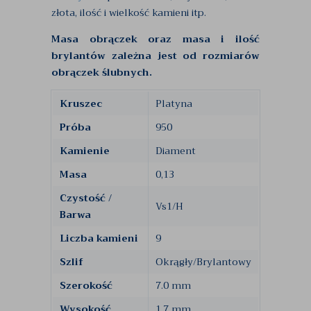
złota, ilość i wielkość kamieni itp.
Masa obrączek oraz masa i ilość
brylantów zależna jest od rozmiarów
obrączek ślubnych.
Kruszec
Platyna
Próba
950
Kamienie
Diament
Masa
0,13
Czystość /
Vs1/H
Barwa
Liczba kamieni
9
Szlif
Okrągły/Brylantowy
Szerokość
7.0 mm
Wysokość
1.7 mm