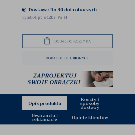
Dostawa: Do 30 dni roboczych
Symbol:
pt_s42br_Vs_H
DODAJ DO KOSZYKA
DODAJ DO ULUBIONYCH
Koszty i
Opis produktu
sposoby
dostawy
Gwarancja i
Opinie klientów
reklamacje