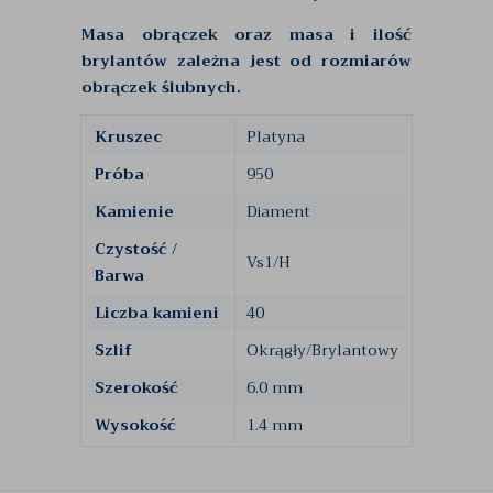
Masa obrączek oraz masa i ilość
brylantów zależna jest od rozmiarów
obrączek ślubnych.
Kruszec
Platyna
Próba
950
Kamienie
Diament
Czystość /
Vs1/H
Barwa
Liczba kamieni
40
Szlif
Okrągły/Brylantowy
Szerokość
6.0 mm
Wysokość
1.4 mm