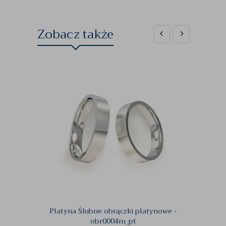
Zobacz także
Platyna Ślubne obrączki platynowe -
Obrącz
obr0004m_pt