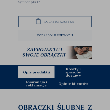
Symbol:
pts37
DODAJ DO KOSZYKA
DODAJ DO ULUBIONYCH
Koszty i
Opis produktu
sposoby
dostawy
Gwarancja i
Opinie klientów
reklamacje
OBRĄCZKI ŚLUBNE Z