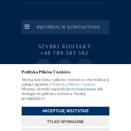
INFORMACJE KONTAKTOWE
SZYBKI KONTAKT:
+48 789 183 582
Polityka Plików Cookies
Strona korzysta z plików cookies w celu realizacji
usług i zgodnie z
Polityką Plików Cookies
Możesz określić warunki przechowywania lub
dostępu do plików cookies w Twojej
przeglądarce.
AKCEPTUJĘ WSZYSTKIE
©
diamenty.pl
| Wszelkie Prawa Zastrzeżone
TYLKO WYMAGANE
Projekt i oprogramowanie sklepu:
ebexo