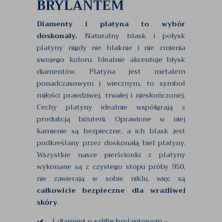
BRYLANTEM
Diamenty i platyna to wybór
doskonały.
Naturalny blask i połysk
platyny nigdy nie blaknie i nie zmienia
swojego koloru. Idealnie akcentuje błysk
diamentów. Platyna jest metalem
ponadczasowym i wiecznym, to symbol
miłości prawdziwej, trwałej i nieskończonej.
Cechy platyny idealnie współgrają z
produkcją biżuterii. Oprawione w niej
kamienie są bezpieczne, a ich blask jest
podkreślany przez doskonałą biel platyny.
Wszystkie nasze pierścionki z platyny
wykonane są z czystego stopu próby 950,
nie zawierają w sobie niklu, więc są
całkowicie bezpieczne dla wrażliwej
skóry
.
1 diament o szlifie brylantowym ~