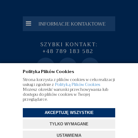
INFORMACJE KONTAKTOWE
SZYBKI KONTAKT:
+48 789 183 582
Polityka Plików Cookies
Strona korzysta z plików cookies w celu realizacji
usług i zgodnie z
Polityką Plików Cookies
Możesz określić warunki przechowywania lub
dostępu do plików cookies w Twojej
przeglądarce.
AKCEPTUJĘ WSZYSTKIE
©
diamenty.pl
| Wszelkie Prawa Zastrzeżone
TYLKO WYMAGANE
Projekt i oprogramowanie sklepu:
ebexo
USTAWIENIA