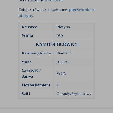
pytań prosimy o
kontakt
.
Zobacz również nasze inne
pierścionki z
platyny
.
Kruszec
Platyna
Próba
950
KAMIEŃ GŁÓWNY
Kamień główny
Diament
Masa
0,30 ct
Czystość /
Vs1/G
Barwa
Liczba kamieni
1
Szlif
Okrągły/Brylantowy