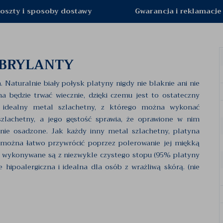
oszty i sposoby dostawy
Gwarancja i reklamacje
 BRYLANTY
turalnie biały połysk platyny nigdy nie blaknie ani nie
na będzie trwać wiecznie, dzięki czemu jest to ostateczny
To idealny metal szlachetny, z którego można wykonać
zlachetny, a jego gęstość sprawia, że oprawione w nim
nie osadzone. Jak każdy inny metal szlachetny, platyna
k można łatwo przywrócić poprzez polerowanie jej miękką
, wykonywane są z niezwykle czystego stopu (95% platyny
ie hipoalergiczna i idealna dla osób z wrażliwą skórą. (nie