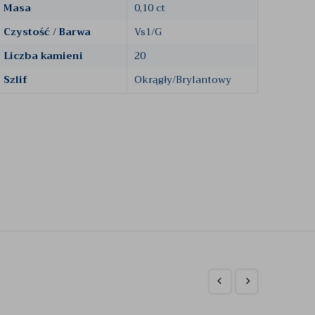
Masa
0,10 ct
Czystość / Barwa
Vs1/G
Liczba kamieni
20
Szlif
Okrągły/Brylantowy