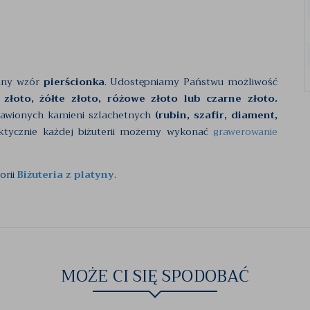
any wzór
pierścionka
. Udostępniamy Państwu możliwość
 złoto, żółte złoto, różowe złoto lub czarne złoto.
rawionych kamieni szlachetnych
(rubin, szafir, diament,
ktycznie każdej biżuterii możemy wykonać
grawerowanie
orii
Biżuteria z platyny
.
MOŻE CI SIĘ SPODOBAĆ