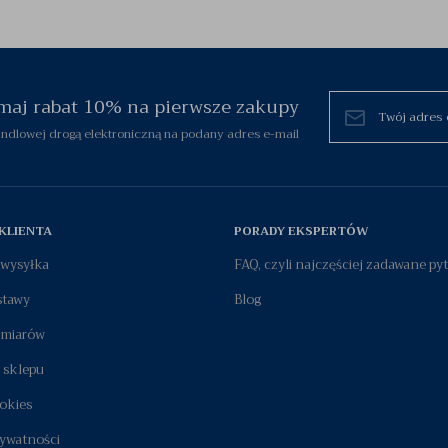
zymaj rabat 10% na pierwsze zakupy
dlowej drogą elektroniczną na podany adres e-mail
KLIENTA
PORADY EKSPERTÓW
i wysyłka
FAQ, czyli najczęściej zadawane py
stawy
Blog
zmiarów
 sklepu
okies
rywatności