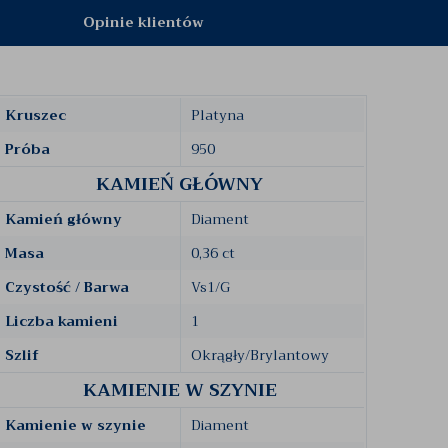
Opinie klientów
Kruszec
Platyna
Próba
950
KAMIEŃ GŁÓWNY
Kamień główny
Diament
Masa
0,36 ct
Czystość / Barwa
Vs1/G
Liczba kamieni
1
Szlif
Okrągły/Brylantowy
KAMIENIE W SZYNIE
Kamienie w szynie
Diament