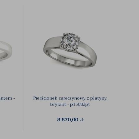
antem -
Pierścionek zaręczynowy z platyny,
Platyn
brylant - p15082pt
8 870,00
zł