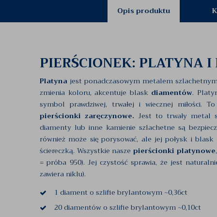
Opis produktu
K
PIERŚCIONEK: PLATYNA I
Platyna
jest ponadczasowym metalem szlachetnym. Na
zmienia koloru, akcentuje blask
diamentów
. Platy
symbol prawdziwej, trwałej i wiecznej miłości. 
pierścionki zaręczynowe.
Jest to trwały metal s
diamenty lub inne kamienie szlachetne są bezpiecz
również może się porysować, ale jej połysk i blas
ściereczką. Wszystkie nasze
pierścionki platynowe
= próba 950). Jej czystość sprawia, że jest naturaln
zawiera niklu).
1 diament o szlifie brylantowym ~0,36ct
20 diamentów o szlifie brylantowym ~0,10ct