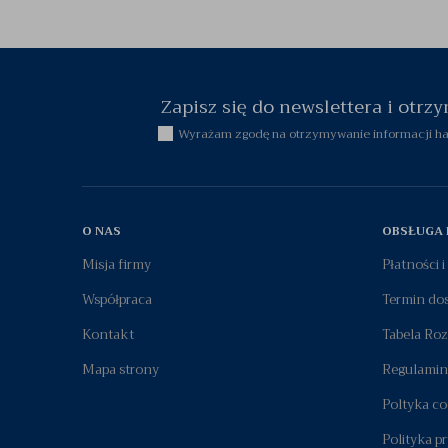
Zapisz się do newslettera i otr
Wyrażam zgodę na otrzymywanie informacji han
O NAS
OBSŁUGA 
Misja firmy
Płatności 
Współpraca
Termin do
Kontakt
Tabela Ro
Mapa strony
Regulamin
Poltyka co
Polityka p