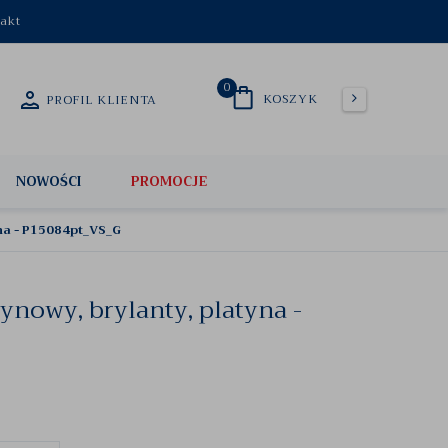
akt
0
KOSZYK
PROFIL KLIENTA
NOWOŚCI
PROMOCJE
yna - P15084pt_VS_G
ynowy, brylanty, platyna -