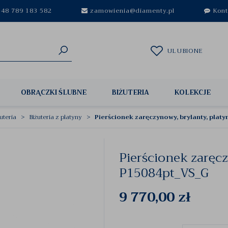
48 789 183 582
zamowienia@diamenty.pl
Kont
ULUBIONE
OBRĄCZKI ŚLUBNE
BIŻUTERIA
KOLEKCJE
uteria
Biżuteria z platyny
Pierścionek zaręczynowy, brylanty, plat
Pierścionek zaręcz
P15084pt_VS_G
9 770,00
zł