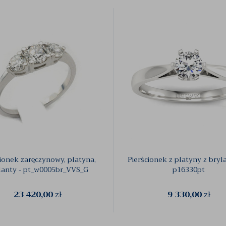
cionek zaręczynowy, platyna,
Pierścionek z platyny z bryl
lanty - pt_w0005br_VVS_G
p16330pt
23 420,00
zł
9 330,00
zł