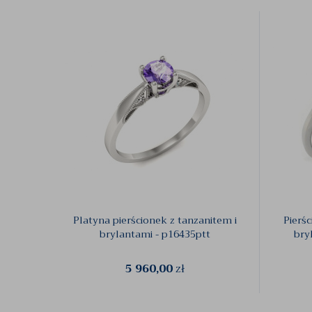
Platyna pierścionek z tanzanitem i
Pierś
brylantami - p16435ptt
bry
5 960,00
zł