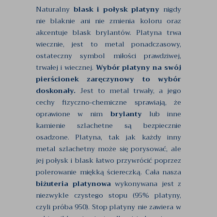
Naturalny
blask i połysk platyny
nigdy
nie blaknie ani nie zmienia koloru oraz
akcentuje blask brylantów. Platyna trwa
wiecznie, jest to metal ponadczasowy,
ostateczny symbol miłości prawdziwej,
trwałej i wiecznej.
Wybór platyny na swój
pierścionek zaręczynowy to wybór
doskonały.
Jest to metal trwały, a jego
cechy fizyczno-chemiczne sprawiają, że
oprawione w nim
brylanty
lub inne
kamienie szlachetne są bezpiecznie
osadzone. Platyna, tak jak każdy inny
metal szlachetny może się porysować, ale
jej połysk i blask łatwo przywrócić poprzez
polerowanie miękką ściereczką. Cała nasza
biżuteria platynowa
wykonywana jest z
niezwykle czystego stopu (95% platyny,
czyli próba 950). Stop platyny nie zawiera w