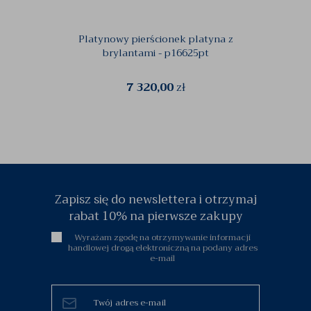
Platynowy pierścionek platyna z
Pie
brylantami - p16625pt
7 320,00
zł
Zapisz się do newslettera i otrzymaj
rabat 10% na pierwsze zakupy
Wyrażam zgodę na otrzymywanie informacji
handlowej drogą elektroniczną na podany adres
e-mail