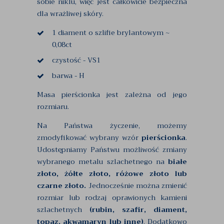
sobie niklu, więc jest całkowicie bezpieczna
dla wrażliwej skóry.
1 diament o szlifie brylantowym ~
0,08ct
czystość - VS1
barwa - H
Masa pierścionka jest zależna od jego
rozmiaru.
Na Państwa życzenie, możemy
zmodyfikować wybrany wzór
pierścionka
.
Udostępniamy Państwu możliwość zmiany
wybranego metalu szlachetnego na
białe
złoto, żółte złoto, różowe złoto lub
czarne złoto.
Jednocześnie można zmienić
rozmiar lub rodzaj oprawionych kamieni
szlachetnych
(rubin, szafir, diament,
topaz, akwamaryn lub inne)
. Dodatkowo