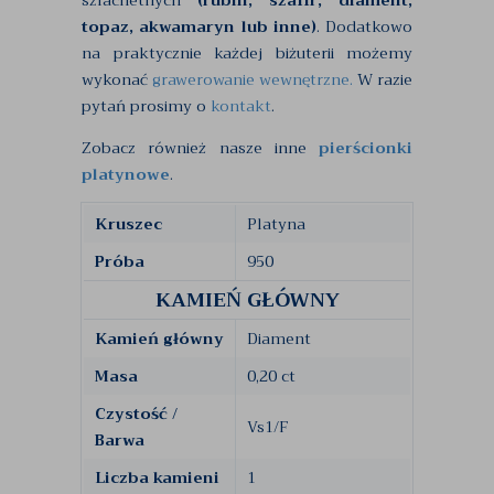
szlachetnych
(rubin, szafir, diament,
topaz, akwamaryn lub inne)
. Dodatkowo
na praktycznie każdej biżuterii możemy
wykonać
grawerowanie wewnętrzne.
W razie
pytań prosimy o
kontakt
.
Zobacz również nasze inne
pierścionki
platynowe
.
Kruszec
Platyna
Próba
950
KAMIEŃ GŁÓWNY
Kamień główny
Diament
Masa
0,20 ct
Czystość /
Vs1/F
Barwa
Liczba kamieni
1