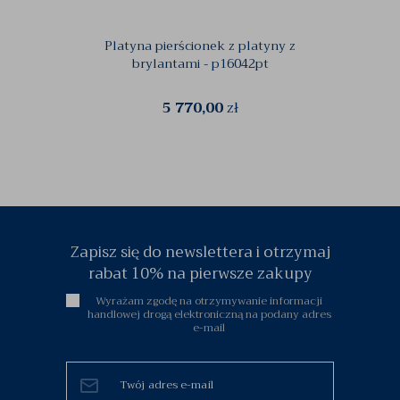
Platyna pierścionek z platyny z
Pie
brylantami - p16042pt
5 770,00
zł
Zapisz się do newslettera i otrzymaj
rabat 10% na pierwsze zakupy
Wyrażam zgodę na otrzymywanie informacji
handlowej drogą elektroniczną na podany adres
e-mail