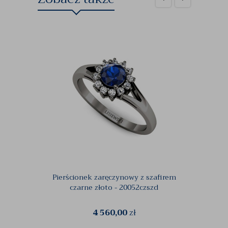
Pierścionek zaręczynowy z szafirem
Zaręcz
czarne złoto - 20052czszd
4 560,00
zł